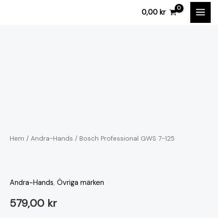
Hoppa
0,00
kr
till
innehåll
Hem
/
Andra-Hands
/ Bosch Professional GWS 7-125
Andra-Hands
,
Övriga märken
579,00
kr