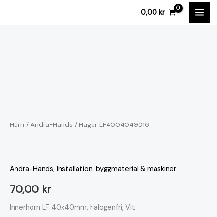
Hoppa
0,00
kr
till
innehåll
Hager
LF4004049016
mängd
Hem
/
Andra-Hands
/ Hager LF4004049016
Andra-Hands
,
Installation, byggmaterial & maskiner
70,00
kr
Innerhörn LF 40x40mm, halogenfri, Vit