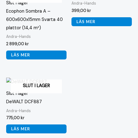
Slut i lager
Andra-Hands
399,00
kr
Ecophon Sombra A –
600x600x15mm Svarta 40
LÄS MER
plattor (14,4 m²)
Andra-Hands
2 899,00
kr
LÄS MER
SLUT I LAGER
Slut i lager
DeWALT DCF887
Andra-Hands
775,00
kr
LÄS MER