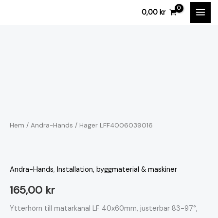
Hoppa
0,00
kr
till
innehåll
Hager
LFF4006039016
mängd
Hem
/
Andra-Hands
/ Hager LFF4006039016
Andra-Hands
,
Installation, byggmaterial & maskiner
165,00
kr
Ytterhörn till matarkanal LF 40x60mm, justerbar 83-97°,