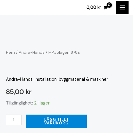
Hoppa
0,00
kr
till
innehåll
MPbolagen
878E
mängd
Hem
/
Andra-Hands
/ MPbolagen 878E
Andra-Hands
,
Installation, byggmaterial & maskiner
85,00
kr
Tillgänglighet:
2 i lager
LÄGG TILL I
VARUKORG